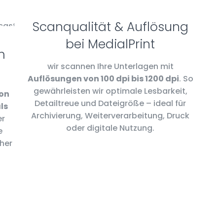
Scanqualität & Auflösung
bei MedialPrint
m
wir scannen Ihre Unterlagen mit
Auflösungen von 100 dpi bis 1200 dpi
. So
gewährleisten wir optimale Lesbarkeit,
on
Detailtreue und Dateigröße – ideal für
ls
Archivierung, Weiterverarbeitung, Druck
er
oder digitale Nutzung.
e
oher