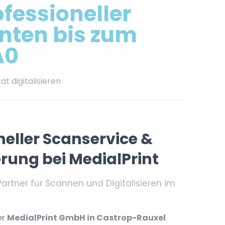
ofessioneller
nten bis zum
A0
t digitalisieren
neller Scanservice &
erung bei MedialPrint
 Partner für Scannen und Digitalisieren im
er
MedialPrint GmbH in Castrop-Rauxel