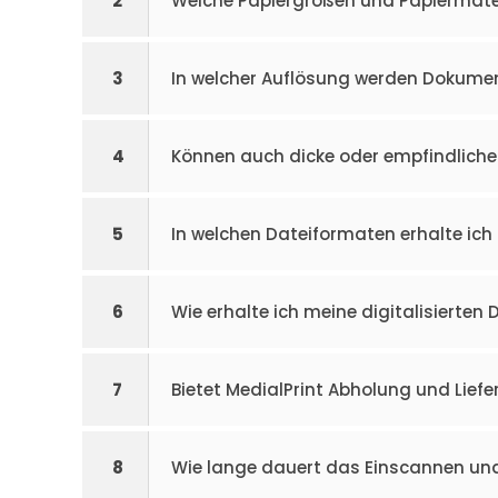
2
Welche Papiergrößen und Papiermate
3
In welcher Auflösung werden Dokume
4
Können auch dicke oder empfindliche
5
In welchen Dateiformaten erhalte ic
6
Wie erhalte ich meine digitalisierten 
7
Bietet MedialPrint Abholung und Lie
8
Wie lange dauert das Einscannen und 