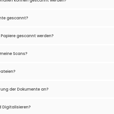
rialien können gescannt werden?
nte gescannt?
 Papiere gescannt werden?
h meine Scans?
Dateien?
ferung der Dokumente an?
Digitalisieren?