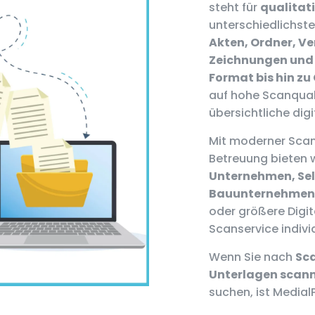
steht für
qualitati
unterschiedlichste
Akten, Ordner, V
Zeichnungen und 
Format bis hin z
auf hohe Scanqual
übersichtliche digi
Mit moderner Scan
Betreuung bieten w
Unternehmen, Sel
Bauunternehmen 
oder größere Digit
Scanservice indivi
Wenn Sie nach
Sca
Unterlagen scann
suchen, ist Medial