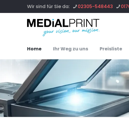
Wir sind für Sie da:
02305-548443
017
Home
Ihr Weg zu uns
Preisliste