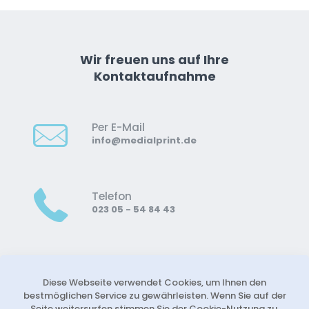
Wir freuen uns auf Ihre
Kontaktaufnahme
Per E-Mail
info@medialprint.de
Telefon
023 05 - 54 84 43
Mobile/WhatsApp
0176 3 2222 114
Diese Webseite verwendet Cookies, um Ihnen den
bestmöglichen Service zu gewährleisten. Wenn Sie auf der
Seite weitersurfen stimmen Sie der Cookie-Nutzung zu.